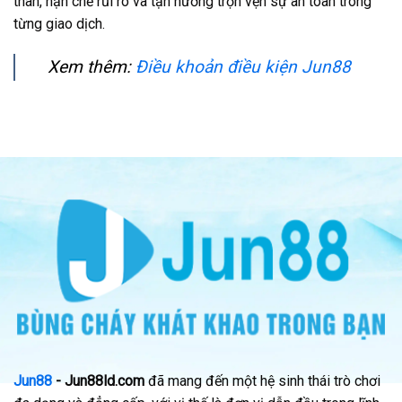
thân, hạn chế rủi ro và tận hưởng trọn vẹn sự an toàn trong
từng giao dịch.
Xem thêm:
Điều khoản điều kiện Jun88
Jun88
- Jun88ld.com
đã mang đến một hệ sinh thái trò chơi