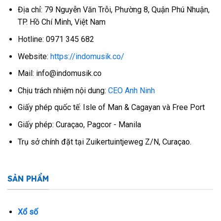
Địa chỉ: 79 Nguyễn Văn Trỗi, Phường 8, Quận Phú Nhuận,
TP. Hồ Chí Minh, Việt Nam
Hotline: 0971 345 682
Website:
https://indomusik.co/
Mail:
info@indomusik.co
Chịu trách nhiệm nội dung:
CEO Anh Ninh
Giấy phép quốc tế: Isle of Man & Cagayan và Free Port
Giấy phép: Curaçao, Pagcor - Manila
Trụ sở chính đặt tại Zuikertuintjeweg Z/N, Curaçao.
SẢN PHẨM
Xổ số