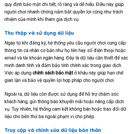
quy định bảo mật chi tiết, rõ ràng và dễ hiểu. Điều này giúp
người chơi nhanh chóng nắm bắt quyền lợi cũng như trách
nhiệm của mình khi tham gia dịch vụ.
Thu thập và sử dụng dữ liệu
Ngay từ khi đăng ký, hệ thống yêu cầu người chơi cung cấp
thông tin cá nhân cơ bản như họ tên hay số điện thoại hoặc
email và tài khoản ngân hàng. Đây là dữ liệu cần thiết để xác
minh danh tính và đảm bảo tính chính xác trong giao dịch.
Việc áp dụng
chính sách bảo mật
ở khâu này giúp hạn chế
gian lận và bảo vệ quyền lợi hợp pháp cho người chơi.
Ngoài ra, dữ liệu còn được sử dụng để hỗ trợ chăm sóc
khách hàng, gửi thông báo khuyến mãi hoặc nâng cấp dịch
vụ. Tuy nhiên, hệ thống cam kết không bán hoặc trao đổi dữ
liệu cho bên thứ ba ngoài phạm vi cho phép.
Truy cập và chỉnh sửa dữ liệu bản thân