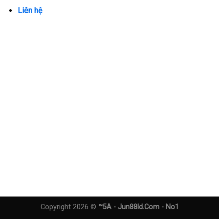
Liên hệ
Copyright 2026 ©
™️5A - Jun88ld.Com - No1