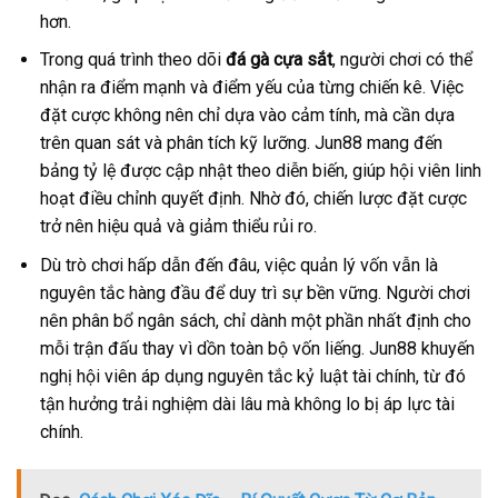
hơn.
Trong quá trình theo dõi
đá gà cựa sắt
, người chơi có thể
nhận ra điểm mạnh và điểm yếu của từng chiến kê. Việc
đặt cược không nên chỉ dựa vào cảm tính, mà cần dựa
trên quan sát và phân tích kỹ lưỡng. Jun88 mang đến
bảng tỷ lệ được cập nhật theo diễn biến, giúp hội viên linh
hoạt điều chỉnh quyết định. Nhờ đó, chiến lược đặt cược
trở nên hiệu quả và giảm thiểu rủi ro.
Dù trò chơi hấp dẫn đến đâu, việc quản lý vốn vẫn là
nguyên tắc hàng đầu để duy trì sự bền vững. Người chơi
nên phân bổ ngân sách, chỉ dành một phần nhất định cho
mỗi trận đấu thay vì dồn toàn bộ vốn liếng. Jun88 khuyến
nghị hội viên áp dụng nguyên tắc kỷ luật tài chính, từ đó
tận hưởng trải nghiệm dài lâu mà không lo bị áp lực tài
chính.