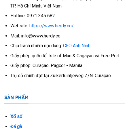
TP. Hồ Chí Minh, Việt Nam
Hotline: 0971 345 682
Website:
https://www.herdy.co/
Mail:
info@www.herdy.co
Chịu trách nhiệm nội dung:
CEO Anh Ninh
Giấy phép quốc tế: Isle of Man & Cagayan và Free Port
Giấy phép: Curaçao, Pagcor - Manila
Trụ sở chính đặt tại Zuikertuintjeweg Z/N, Curaçao.
SẢN PHẨM
Xổ số
Đá gà