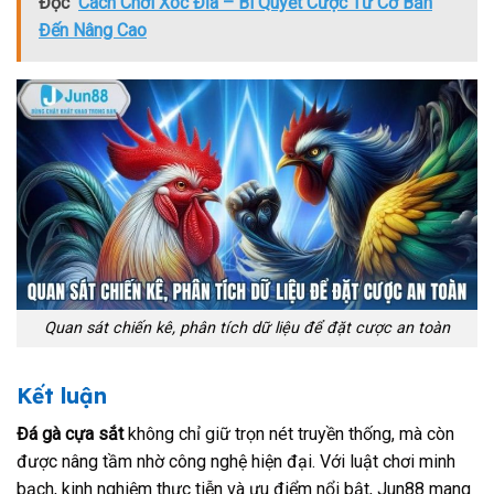
Đọc
Cách Chơi Xóc Đĩa – Bí Quyết Cược Từ Cơ Bản
Đến Nâng Cao
Quan sát chiến kê, phân tích dữ liệu để đặt cược an toàn
Kết luận
Đá gà cựa sắt
không chỉ giữ trọn nét truyền thống, mà còn
được nâng tầm nhờ công nghệ hiện đại. Với luật chơi minh
bạch, kinh nghiệm thực tiễn và ưu điểm nổi bật, Jun88 mang