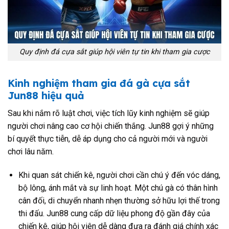
Quy định đá cựa sắt giúp hội viên tự tin khi tham gia cược
Kinh nghiệm tham gia đá gà cựa sắt
Jun88 hiệu quả
Sau khi nắm rõ luật chơi, việc tích lũy kinh nghiệm sẽ giúp
người chơi nâng cao cơ hội chiến thắng. Jun88 gợi ý những
bí quyết thực tiễn, dễ áp dụng cho cả người mới và người
chơi lâu năm.
Khi quan sát chiến kê, người chơi cần chú ý đến vóc dáng,
bộ lông, ánh mắt và sự linh hoạt. Một chú gà có thân hình
cân đối, di chuyển nhanh nhẹn thường sở hữu lợi thế trong
thi đấu. Jun88 cung cấp dữ liệu phong độ gần đây của
chiến kê, giúp hội viên dễ dàng đưa ra đánh giá chính xác