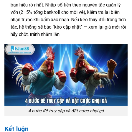
bạn hiểu rõ nhất. Nhập số tiền theo nguyên tắc quản lý
vốn (2–5% tổng bankroll cho mỗi vé), kiểm tra lại biên
nhận trước khi bấm xác nhận. Nếu kèo thay đổi trong tích
tắc, hệ thống sẽ báo “kèo cập nhật” — xem lại giá mới rồi
hãy chốt, tránh nhầm lẫn.
4 bước để truy cập và đặt cược chọi gà
Kết luận