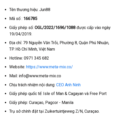
Tên thương hiệu: Jun88
Mã số :
166785
Giấy phép số:
OGL/2022/1696/1088
được cấp vào ngày
19/04/2019.
Địa chỉ: 79 Nguyễn Văn Trỗi, Phường 8, Quận Phú Nhuận,
TP. Hồ Chí Minh, Việt Nam
Hotline: 0971 345 682
Website:
https://www.meta-mix.co/
Mail:
info@www.meta-mix.co
Chịu trách nhiệm nội dung:
CEO Anh Ninh
Giấy phép quốc tế: Isle of Man & Cagayan và Free Port
Giấy phép: Curaçao, Pagcor - Manila
Trụ sở chính đặt tại Zuikertuintjeweg Z/N, Curaçao.