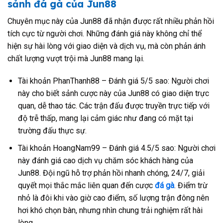
sảnh đá gà của Jun88
Chuyên mục này của Jun88 đã nhận được rất nhiều phản hồi
tích cực từ người chơi. Những đánh giá này không chỉ thể
hiện sự hài lòng với giao diện và dịch vụ, mà còn phản ánh
chất lượng vượt trội mà Jun88 mang lại.
Tài khoản PhanThanh88 – Đánh giá 5/5 sao: Người chơi
này cho biết sảnh cược này của Jun88 có giao diện trực
quan, dễ thao tác. Các trận đấu được truyền trực tiếp với
độ trễ thấp, mang lại cảm giác như đang có mặt tại
trường đấu thực sự.
Tài khoản HoangNam99 – Đánh giá 4.5/5 sao:
Người chơi
này đánh giá cao dịch vụ chăm sóc khách hàng của
Jun88. Đội ngũ hỗ trợ phản hồi nhanh chóng, 24/7, giải
quyết mọi thắc mắc liên quan đến cược
đá gà
. Điểm trừ
nhỏ là đôi khi vào giờ cao điểm, số lượng trận đông nên
hơi khó chọn bàn, nhưng nhìn chung trải nghiệm rất hài
lòng.