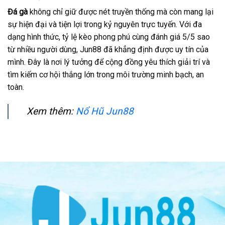
Đá gà
không chỉ giữ được nét truyền thống mà còn mang lại
sự hiện đại và tiện lợi trong kỷ nguyên trực tuyến. Với đa
dạng hình thức, tỷ lệ kèo phong phú cùng đánh giá 5/5 sao
từ nhiều người dùng, Jun88 đã khẳng định được uy tín của
mình. Đây là nơi lý tưởng để cộng đồng yêu thích giải trí và
tìm kiếm cơ hội thắng lớn trong môi trường minh bạch, an
toàn.
Xem thêm:
Nổ Hũ Jun88