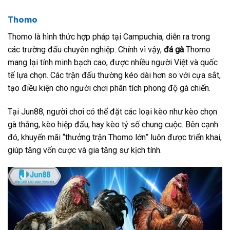
Thomo
Thomo là hình thức hợp pháp tại Campuchia, diễn ra trong
các trường đấu chuyên nghiệp. Chính vì vậy,
đá gà
Thomo
mang lại tính minh bạch cao, được nhiều người Việt và quốc
tế lựa chọn. Các trận đấu thường kéo dài hơn so với cựa sắt,
tạo điều kiện cho người chơi phân tích phong độ gà chiến.
Tại Jun88, người chơi có thể đặt các loại kèo như kèo chọn
gà thắng, kèo hiệp đấu, hay kèo tỷ số chung cuộc. Bên cạnh
đó, khuyến mãi “thưởng trận Thomo lớn” luôn được triển khai,
giúp tăng vốn cược và gia tăng sự kịch tính.