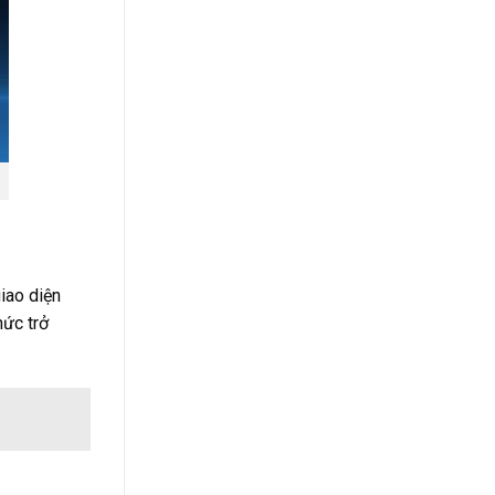
iao diện
hức trở