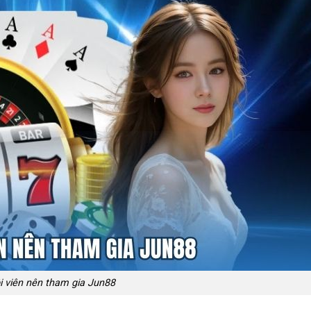
i viên nên tham gia Jun88