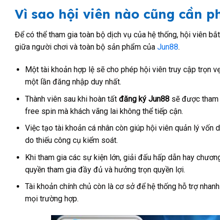
Vì sao hội viên nào cũng cần p
Để có thể tham gia toàn bộ dịch vụ của hệ thống, hội viên bắt
giữa người chơi và toàn bộ sản phẩm của
Jun88
.
Một tài khoản hợp lệ sẽ cho phép hội viên truy cập trọn vẹ
một lần đăng nhập duy nhất.
Thành viên sau khi hoàn tất
đăng ký Jun88
sẽ được tham g
free spin mà khách vãng lai không thể tiếp cận.
Việc tạo tài khoản cá nhân còn giúp hội viên quản lý vốn dễ
do thiếu công cụ kiểm soát.
Khi tham gia các sự kiện lớn, giải đấu hấp dẫn hay chươn
quyền tham gia đầy đủ và hưởng trọn quyền lợi.
Tài khoản chính chủ còn là cơ sở để hệ thống hỗ trợ nhanh
mọi trường hợp.