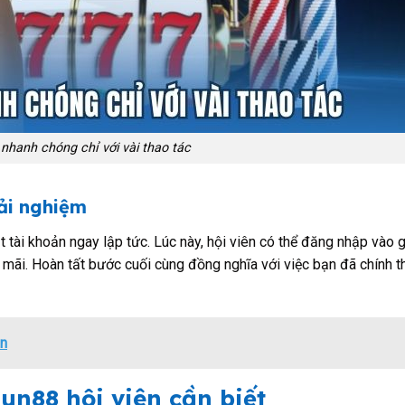
nhanh chóng chỉ với vài thao tác
rải nghiệm
 tài khoản ngay lập tức. Lúc này, hội viên có thể đăng nhập vào g
ến mãi. Hoàn tất bước cuối cùng đồng nghĩa với việc bạn đã chính t
àn
un88 hội viên cần biết