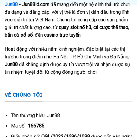
Jun88
- Jun88ld.com
đã mang đến một hệ sinh thái trò chơi
đa dạng và đẳng cấp, với vị thế là đơn vị dẫn đầu trong lĩnh
vực giải trí tại Việt Nam. Chúng tôi cung cấp các sản phẩm
giải trí chất lượng cao, từ
quay slot nổ hũ
,
cá cược thể thao
,
bắn cá
,
xổ số
, đến
casino trực tuyến
.
Hoạt động với nhiều năm kinh nghiệm, đặc biệt tại các thị
trường trọng điểm như Hà Nội, TP. Hồ Chí Minh và Đà Nẵng,
Jun88
đã khẳng định được uy tín vượt trội và nhận được sự
tín nhiệm tuyệt đối từ cộng đồng người chơi.
VỀ CHÚNG TÔI
Tên thương hiệu: Jun88
Mã số :
166785
Giấy phép số:
OGL/2022/1696/1088
được cấp vào ngày