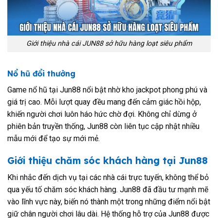
Giới thiệu nhà cái JUN88 sở hữu hàng loạt siêu phẩm
Nổ hũ đổi thưởng
Game nổ hũ tại Jun88 nổi bật nhờ kho jackpot phong phú và
giá trị cao. Mỗi lượt quay đều mang đến cảm giác hồi hộp,
khiến người chơi luôn háo hức chờ đợi. Không chỉ dừng ở
phiên bản truyền thống, Jun88 còn liên tục cập nhật nhiều
mẫu mới để tạo sự mới mẻ.
Giới thiệu chăm sóc khách hàng tại Jun88
Khi nhắc đến dịch vụ tại các nhà cái trực tuyến, không thể bỏ
qua yếu tố chăm sóc khách hàng. Jun88 đã đầu tư mạnh mẽ
vào lĩnh vực này, biến nó thành một trong những điểm nổi bật
giữ chân người chơi lâu dài. Hệ thống hỗ trợ của Jun88 được