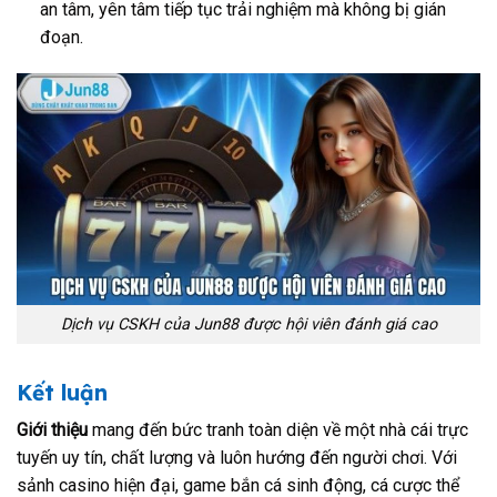
an tâm, yên tâm tiếp tục trải nghiệm mà không bị gián
đoạn.
Dịch vụ CSKH của Jun88 được hội viên đánh giá cao
Kết luận
Giới thiệu
mang đến bức tranh toàn diện về một nhà cái trực
tuyến uy tín, chất lượng và luôn hướng đến người chơi. Với
sảnh casino hiện đại, game bắn cá sinh động, cá cược thể