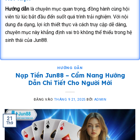
Hướng dẫn
là chuyên mục quan trọng, đồng hành cùng hội
viên từ lúc bắt đầu đến suốt quá trình trải nghiệm. Với nội
dung đa dạng, lợi ích thiết thực và cách truy cập dễ dàng,
chuyên mục này khẳng định vai trò không thể thiếu trong hệ
sinh thái của Jun88.
HƯỚNG DẪN
Nạp Tiền Jun88 – Cẩm Nang Hướng
Dẫn Chi Tiết Cho Người Mới
ĐĂNG VÀO
THÁNG 9 21, 2025
BỞI
ADMIN
21
Th9