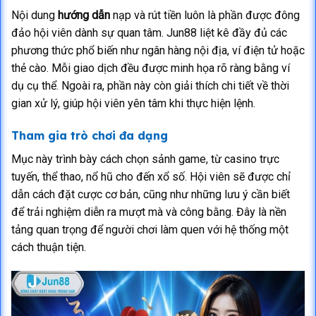
Nội dung
hướng dẫn
nạp và rút tiền luôn là phần được đông
đảo hội viên dành sự quan tâm. Jun88 liệt kê đầy đủ các
phương thức phổ biến như ngân hàng nội địa, ví điện tử hoặc
thẻ cào. Mỗi giao dịch đều được minh họa rõ ràng bằng ví
dụ cụ thể. Ngoài ra, phần này còn giải thích chi tiết về thời
gian xử lý, giúp hội viên yên tâm khi thực hiện lệnh.
Tham gia trò chơi đa dạng
Mục này trình bày cách chọn sảnh game, từ casino trực
tuyến, thể thao, nổ hũ cho đến xổ số. Hội viên sẽ được chỉ
dẫn cách đặt cược cơ bản, cũng như những lưu ý cần biết
để trải nghiệm diễn ra mượt mà và công bằng. Đây là nền
tảng quan trọng để người chơi làm quen với hệ thống một
cách thuận tiện.