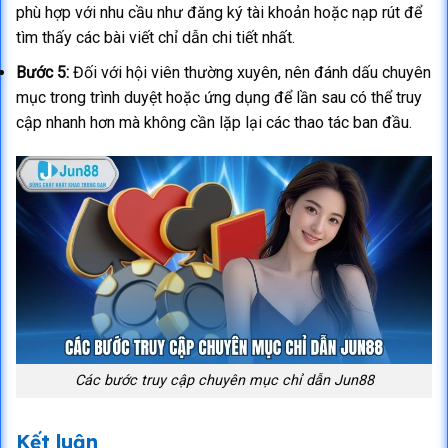
phù hợp với nhu cầu như đăng ký tài khoản hoặc nạp rút để
tìm thấy các bài viết chỉ dẫn chi tiết nhất.
Bước 5:
Đối với hội viên thường xuyên, nên đánh dấu chuyên
mục trong trình duyệt hoặc ứng dụng để lần sau có thể truy
cập nhanh hơn mà không cần lặp lại các thao tác ban đầu.
Các bước truy cập chuyên mục chỉ dẫn Jun88
Kết luận