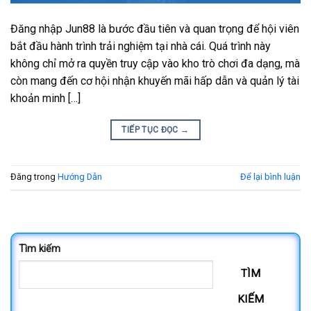
Đăng nhập Jun88 là bước đầu tiên và quan trọng để hội viên
bắt đầu hành trình trải nghiệm tại nhà cái. Quá trình này
không chỉ mở ra quyền truy cập vào kho trò chơi đa dạng, mà
còn mang đến cơ hội nhận khuyến mãi hấp dẫn và quản lý tài
khoản minh […]
TIẾP TỤC ĐỌC
→
Đăng trong
Hướng Dẫn
Để lại bình luận
Tìm kiếm
TÌM
KIẾM