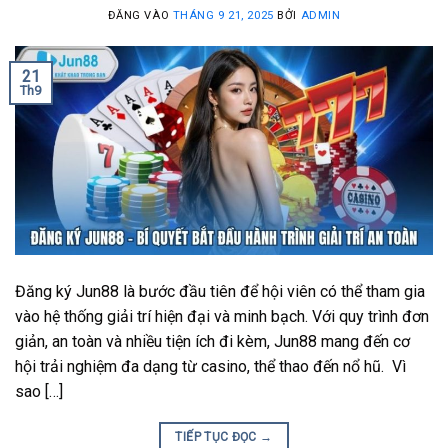
ĐĂNG VÀO
THÁNG 9 21, 2025
BỞI
ADMIN
21
Th9
Đăng ký Jun88 là bước đầu tiên để hội viên có thể tham gia
vào hệ thống giải trí hiện đại và minh bạch. Với quy trình đơn
giản, an toàn và nhiều tiện ích đi kèm, Jun88 mang đến cơ
hội trải nghiệm đa dạng từ casino, thể thao đến nổ hũ. Vì
sao […]
TIẾP TỤC ĐỌC
→