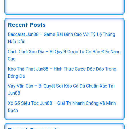
Recent Posts
Baccarat Jun88 – Game Bài Đỉnh Cao Với Tỷ Lệ Thắng
Hấp Dẫn
Cách Chơi Xóc Đĩa – Bí Quyết Cược Từ Cơ Bản Đến Nâng
Cao
Kèo Thẻ Phạt Jun88 – Hình Thức Cược Độc Đáo Trong
Bóng Đá
Vảy Vấn Cán – Bí Quyết Soi Kèo Gà Đá Chuẩn Xác Tại
Jun88
Xổ Số Siêu Tốc Jun88 – Giải Trí Nhanh Chóng Và Minh
Bạch