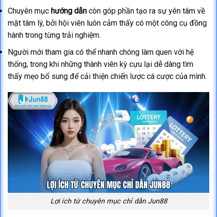
Chuyên mục
hướng dẫn
còn góp phần tạo ra sự yên tâm về
mặt tâm lý, bởi hội viên luôn cảm thấy có một công cụ đồng
hành trong từng trải nghiệm.
Người mới tham gia có thể nhanh chóng làm quen với hệ
thống, trong khi những thành viên kỳ cựu lại dễ dàng tìm
thấy mẹo bổ sung để cải thiện chiến lược cá cược của mình.
Lợi ích từ chuyên mục chỉ dẫn Jun88