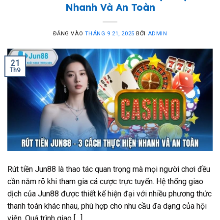
Nhanh Và An Toàn
ĐĂNG VÀO
THÁNG 9 21, 2025
BỞI
ADMIN
21
Th9
Rút tiền Jun88 là thao tác quan trọng mà mọi người chơi đều
cần nắm rõ khi tham gia cá cược trực tuyến. Hệ thống giao
dịch của Jun88 được thiết kế hiện đại với nhiều phương thức
thanh toán khác nhau, phù hợp cho nhu cầu đa dạng của hội
viên. Quá trình giao […]