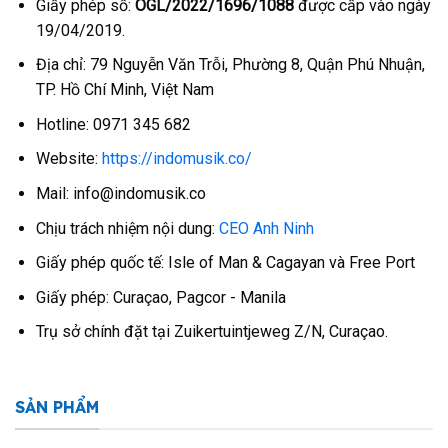
Giấy phép số:
OGL/2022/1696/1088
được cấp vào ngày
19/04/2019.
Địa chỉ: 79 Nguyễn Văn Trỗi, Phường 8, Quận Phú Nhuận,
TP. Hồ Chí Minh, Việt Nam
Hotline: 0971 345 682
Website:
https://indomusik.co/
Mail:
info@indomusik.co
Chịu trách nhiệm nội dung:
CEO Anh Ninh
Giấy phép quốc tế: Isle of Man & Cagayan và Free Port
Giấy phép: Curaçao, Pagcor - Manila
Trụ sở chính đặt tại Zuikertuintjeweg Z/N, Curaçao.
SẢN PHẨM