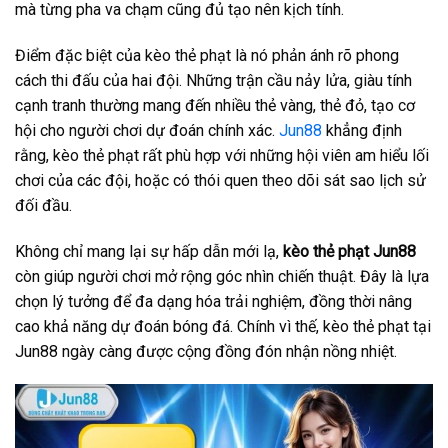
mà từng pha va chạm cũng đủ tạo nên kịch tính.
Điểm đặc biệt của kèo thẻ phạt là nó phản ánh rõ phong
cách thi đấu của hai đội. Những trận cầu nảy lửa, giàu tính
cạnh tranh thường mang đến nhiều thẻ vàng, thẻ đỏ, tạo cơ
hội cho người chơi dự đoán chính xác.
Jun88
khẳng định
rằng, kèo thẻ phạt rất phù hợp với những hội viên am hiểu lối
chơi của các đội, hoặc có thói quen theo dõi sát sao lịch sử
đối đầu.
Không chỉ mang lại sự hấp dẫn mới lạ,
kèo thẻ phạt Jun88
còn giúp người chơi mở rộng góc nhìn chiến thuật. Đây là lựa
chọn lý tưởng để đa dạng hóa trải nghiệm, đồng thời nâng
cao khả năng dự đoán bóng đá. Chính vì thế, kèo thẻ phạt tại
Jun88 ngày càng được cộng đồng đón nhận nồng nhiệt.