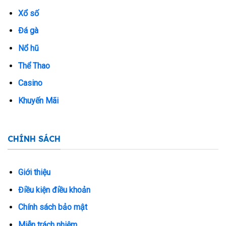
Xổ số
Đá gà
Nổ hũ
Thể Thao
Casino
Khuyến Mãi
CHÍNH SÁCH
Giới thiệu
Điều kiện điều khoản
Chính sách bảo mật
Miễn trách nhiệm