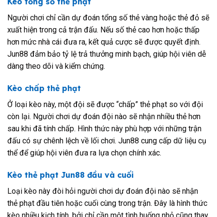
Kèo tổng số thẻ phạt
Người chơi chỉ cần dự đoán tổng số thẻ vàng hoặc thẻ đỏ sẽ
xuất hiện trong cả trận đấu. Nếu số thẻ cao hơn hoặc thấp
hơn mức nhà cái đưa ra, kết quả cược sẽ được quyết định.
Jun88 đảm bảo tỷ lệ trả thưởng minh bạch, giúp hội viên dễ
dàng theo dõi và kiểm chứng.
Kèo chấp thẻ phạt
Ở loại kèo này, một đội sẽ được “chấp” thẻ phạt so với đội
còn lại. Người chơi dự đoán đội nào sẽ nhận nhiều thẻ hơn
sau khi đã tính chấp. Hình thức này phù hợp với những trận
đấu có sự chênh lệch về lối chơi. Jun88 cung cấp dữ liệu cụ
thể để giúp hội viên đưa ra lựa chọn chính xác.
Kèo thẻ phạt Jun88 đầu và cuối
Loại kèo này đòi hỏi người chơi dự đoán đội nào sẽ nhận
thẻ phạt đầu tiên hoặc cuối cùng trong trận. Đây là hình thức
kèo nhiều kịch tính, bởi chỉ cần một tình huống nhỏ cũng thay