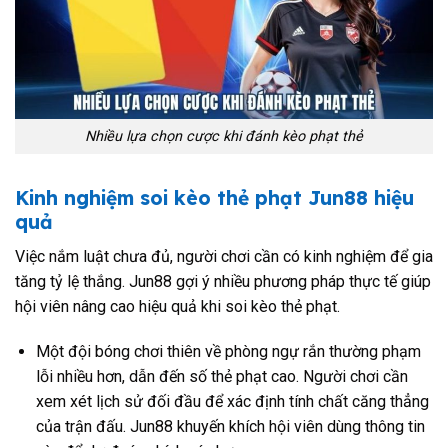
Nhiều lựa chọn cược khi đánh kèo phạt thẻ
Kinh nghiệm soi kèo thẻ phạt Jun88 hiệu
quả
Việc nắm luật chưa đủ, người chơi cần có kinh nghiệm để gia
tăng tỷ lệ thắng. Jun88 gợi ý nhiều phương pháp thực tế giúp
hội viên nâng cao hiệu quả khi soi kèo thẻ phạt.
Một đội bóng chơi thiên về phòng ngự rắn thường phạm
lỗi nhiều hơn, dẫn đến số thẻ phạt cao. Người chơi cần
xem xét lịch sử đối đầu để xác định tính chất căng thẳng
của trận đấu. Jun88 khuyến khích hội viên dùng thông tin