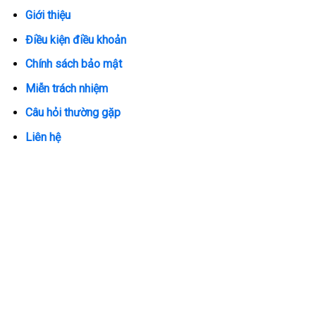
Giới thiệu
Điều kiện điều khoản
Chính sách bảo mật
Miễn trách nhiệm
Câu hỏi thường gặp
Liên hệ