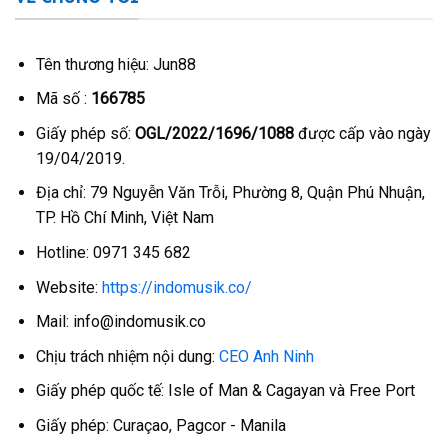
Tên thương hiệu: Jun88
Mã số :
166785
Giấy phép số:
OGL/2022/1696/1088
được cấp vào ngày
19/04/2019.
Địa chỉ: 79 Nguyễn Văn Trỗi, Phường 8, Quận Phú Nhuận,
TP. Hồ Chí Minh, Việt Nam
Hotline: 0971 345 682
Website:
https://indomusik.co/
Mail:
info@indomusik.co
Chịu trách nhiệm nội dung:
CEO Anh Ninh
Giấy phép quốc tế: Isle of Man & Cagayan và Free Port
Giấy phép: Curaçao, Pagcor - Manila