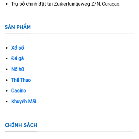
Trụ sở chính đặt tại Zuikertuintjeweg Z/N, Curaçao.
SẢN PHẨM
Xổ số
Đá gà
Nổ hũ
Thể Thao
Casino
Khuyến Mãi
CHÍNH SÁCH