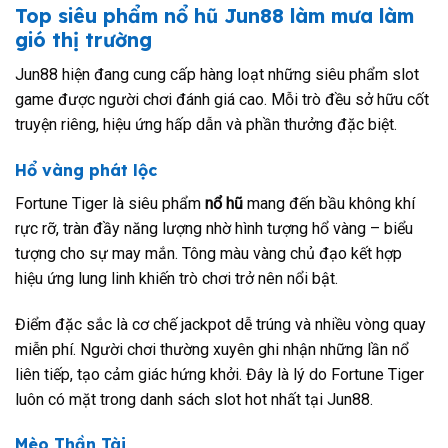
Top siêu phẩm nổ hũ Jun88 làm mưa làm
gió thị trường
Jun88 hiện đang cung cấp hàng loạt những siêu phẩm slot
game được người chơi đánh giá cao. Mỗi trò đều sở hữu cốt
truyện riêng, hiệu ứng hấp dẫn và phần thưởng đặc biệt.
Hổ vàng phát lộc
Fortune Tiger là siêu phẩm
nổ hũ
mang đến bầu không khí
rực rỡ, tràn đầy năng lượng nhờ hình tượng hổ vàng – biểu
tượng cho sự may mắn. Tông màu vàng chủ đạo kết hợp
hiệu ứng lung linh khiến trò chơi trở nên nổi bật.
Điểm đặc sắc là cơ chế jackpot dễ trúng và nhiều vòng quay
miễn phí. Người chơi thường xuyên ghi nhận những lần nổ
liên tiếp, tạo cảm giác hứng khởi. Đây là lý do Fortune Tiger
luôn có mặt trong danh sách slot hot nhất tại Jun88.
Mèo Thần Tài