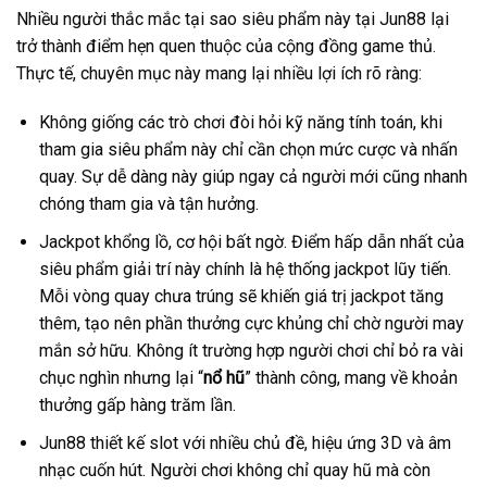
Nhiều người thắc mắc tại sao siêu phẩm này tại Jun88 lại
trở thành điểm hẹn quen thuộc của cộng đồng game thủ.
Thực tế, chuyên mục này mang lại nhiều lợi ích rõ ràng:
Không giống các trò chơi đòi hỏi kỹ năng tính toán, khi
tham gia siêu phẩm này chỉ cần chọn mức cược và nhấn
quay. Sự dễ dàng này giúp ngay cả người mới cũng nhanh
chóng tham gia và tận hưởng.
Jackpot khổng lồ, cơ hội bất ngờ. Điểm hấp dẫn nhất của
siêu phẩm giải trí này chính là hệ thống jackpot lũy tiến.
Mỗi vòng quay chưa trúng sẽ khiến giá trị jackpot tăng
thêm, tạo nên phần thưởng cực khủng chỉ chờ người may
mắn sở hữu. Không ít trường hợp người chơi chỉ bỏ ra vài
chục nghìn nhưng lại “
nổ hũ
” thành công, mang về khoản
thưởng gấp hàng trăm lần.
Jun88 thiết kế slot với nhiều chủ đề, hiệu ứng 3D và âm
nhạc cuốn hút. Người chơi không chỉ quay hũ mà còn