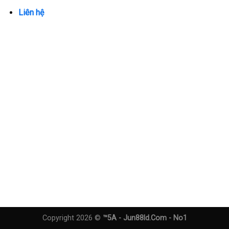
Liên hệ
Copyright 2026 ©
™️5A - Jun88ld.Com - No1