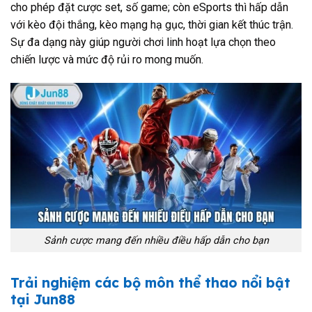
cho phép đặt cược set, số game; còn eSports thì hấp dẫn
với kèo đội thắng, kèo mạng hạ gục, thời gian kết thúc trận.
Sự đa dạng này giúp người chơi linh hoạt lựa chọn theo
chiến lược và mức độ rủi ro mong muốn.
Sảnh cược mang đến nhiều điều hấp dẫn cho bạn
Trải nghiệm các bộ môn thể thao nổi bật
tại Jun88