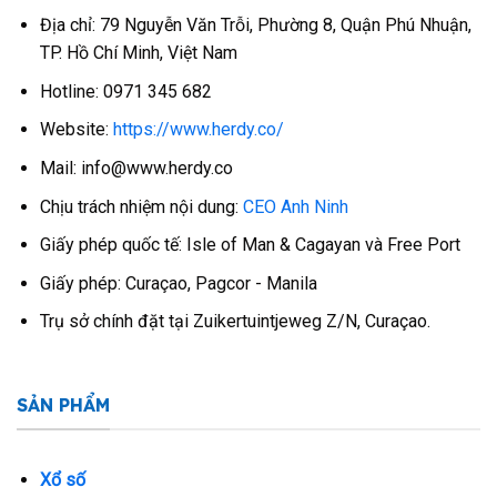
Địa chỉ: 79 Nguyễn Văn Trỗi, Phường 8, Quận Phú Nhuận,
TP. Hồ Chí Minh, Việt Nam
Hotline: 0971 345 682
Website:
https://www.herdy.co/
Mail:
info@www.herdy.co
Chịu trách nhiệm nội dung:
CEO Anh Ninh
Giấy phép quốc tế: Isle of Man & Cagayan và Free Port
Giấy phép: Curaçao, Pagcor - Manila
Trụ sở chính đặt tại Zuikertuintjeweg Z/N, Curaçao.
SẢN PHẨM
Xổ số