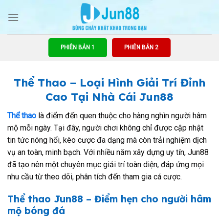
Bỏ
qua
nội
dung
PHIÊN BẢN 1
PHIÊN BẢN 2
Thể Thao – Loại Hình Giải Trí Đỉnh
Cao Tại Nhà Cái Jun88
Thể thao
là điểm đến quen thuộc cho hàng nghìn người hâm
mộ mỗi ngày. Tại đây, người chơi không chỉ được cập nhật
tin tức nóng hổi, kèo cược đa dạng mà còn trải nghiệm dịch
vụ an toàn, minh bạch. Với nhiều năm xây dựng uy tín, Jun88
đã tạo nên một chuyên mục giải trí toàn diện, đáp ứng mọi
nhu cầu từ theo dõi, phân tích đến tham gia cá cược.
Thể thao Jun88 – Điểm hẹn cho người hâm
mộ bóng đá