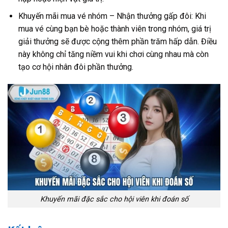
Khuyến mãi mua vé nhóm – Nhận thưởng gấp đôi: Khi
mua vé cùng bạn bè hoặc thành viên trong nhóm, giá trị
giải thưởng sẽ được cộng thêm phần trăm hấp dẫn. Điều
này không chỉ tăng niềm vui khi chơi cùng nhau mà còn
tạo cơ hội nhân đôi phần thưởng.
Khuyến mãi đặc sắc cho hội viên khi đoán số