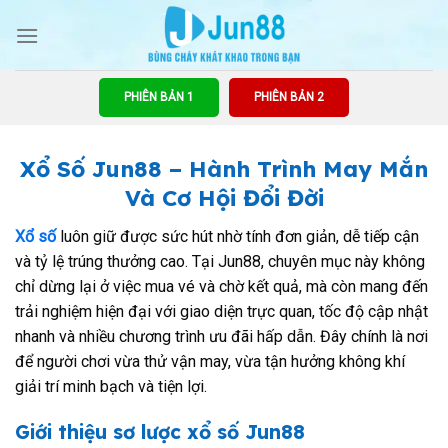
Bỏ
qua
nội
dung
PHIÊN BẢN 1
PHIÊN BẢN 2
Xổ Số Jun88 – Hành Trình May Mắn
Và Cơ Hội Đổi Đời
Xổ số
luôn giữ được sức hút nhờ tính đơn giản, dễ tiếp cận
và tỷ lệ trúng thưởng cao. Tại Jun88, chuyên mục này không
chỉ dừng lại ở việc mua vé và chờ kết quả, mà còn mang đến
trải nghiệm hiện đại với giao diện trực quan, tốc độ cập nhật
nhanh và nhiều chương trình ưu đãi hấp dẫn. Đây chính là nơi
để người chơi vừa thử vận may, vừa tận hưởng không khí
giải trí minh bạch và tiện lợi.
Giới thiệu sơ lược xổ số Jun88