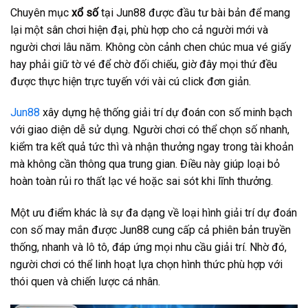
Chuyên mục
xổ số
tại Jun88 được đầu tư bài bản để mang
lại một sân chơi hiện đại, phù hợp cho cả người mới và
người chơi lâu năm. Không còn cảnh chen chúc mua vé giấy
hay phải giữ tờ vé để chờ đối chiếu, giờ đây mọi thứ đều
được thực hiện trực tuyến với vài cú click đơn giản.
Jun88
xây dựng hệ thống giải trí dự đoán con số minh bạch
với giao diện dễ sử dụng. Người chơi có thể chọn số nhanh,
kiểm tra kết quả tức thì và nhận thưởng ngay trong tài khoản
mà không cần thông qua trung gian. Điều này giúp loại bỏ
hoàn toàn rủi ro thất lạc vé hoặc sai sót khi lĩnh thưởng.
Một ưu điểm khác là sự đa dạng về loại hình giải trí dự đoán
con số may mắn được Jun88 cung cấp cả phiên bản truyền
thống, nhanh và lô tô, đáp ứng mọi nhu cầu giải trí. Nhờ đó,
người chơi có thể linh hoạt lựa chọn hình thức phù hợp với
thói quen và chiến lược cá nhân.