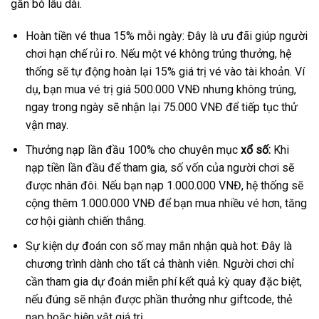
gắn bó lâu dài.
Hoàn tiền vé thua 15% mỗi ngày: Đây là ưu đãi giúp người
chơi hạn chế rủi ro. Nếu một vé không trúng thưởng, hệ
thống sẽ tự động hoàn lại 15% giá trị vé vào tài khoản. Ví
dụ, bạn mua vé trị giá 500.000 VNĐ nhưng không trúng,
ngay trong ngày sẽ nhận lại 75.000 VNĐ để tiếp tục thử
vận may.
Thưởng nạp lần đầu 100% cho chuyên mục
xổ số:
Khi
nạp tiền lần đầu để tham gia, số vốn của người chơi sẽ
được nhân đôi. Nếu bạn nạp 1.000.000 VNĐ, hệ thống sẽ
cộng thêm 1.000.000 VNĐ để bạn mua nhiều vé hơn, tăng
cơ hội giành chiến thắng.
Sự kiện dự đoán con số may mắn nhận quà hot: Đây là
chương trình dành cho tất cả thành viên. Người chơi chỉ
cần tham gia dự đoán miễn phí kết quả kỳ quay đặc biệt,
nếu đúng sẽ nhận được phần thưởng như giftcode, thẻ
nạp hoặc hiện vật giá trị.