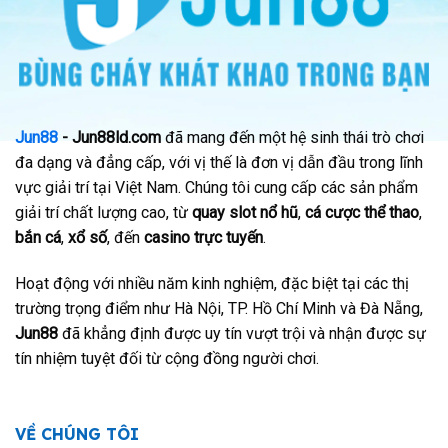
Jun88
- Jun88ld.com
đã mang đến một hệ sinh thái trò chơi
đa dạng và đẳng cấp, với vị thế là đơn vị dẫn đầu trong lĩnh
vực giải trí tại Việt Nam. Chúng tôi cung cấp các sản phẩm
giải trí chất lượng cao, từ
quay slot nổ hũ
,
cá cược thể thao
,
bắn cá
,
xổ số
, đến
casino trực tuyến
.
Hoạt động với nhiều năm kinh nghiệm, đặc biệt tại các thị
trường trọng điểm như Hà Nội, TP. Hồ Chí Minh và Đà Nẵng,
Jun88
đã khẳng định được uy tín vượt trội và nhận được sự
tín nhiệm tuyệt đối từ cộng đồng người chơi.
VỀ CHÚNG TÔI